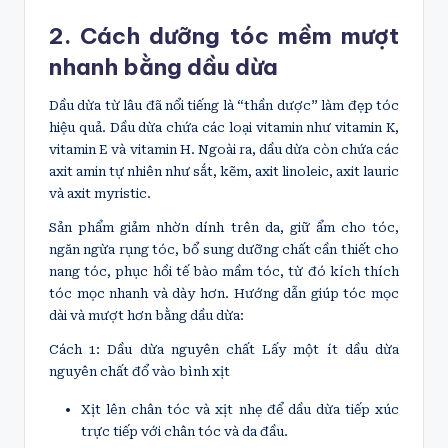
2. Cách dưỡng tóc mềm mượt
nhanh bằng dầu dừa
Dầu dừa từ lâu đã nổi tiếng là “thần dược” làm đẹp tóc
hiệu quả. Dầu dừa chứa các loại vitamin như vitamin K,
vitamin E và vitamin H. Ngoài ra, dầu dừa còn chứa các
axit amin tự nhiên như sắt, kẽm, axit linoleic, axit lauric
và axit myristic.
Sản phẩm giảm nhờn dính trên da, giữ ẩm cho tóc,
ngăn ngừa rụng tóc, bổ sung dưỡng chất cần thiết cho
nang tóc, phục hồi tế bào mầm tóc, từ đó kích thích
tóc mọc nhanh và dày hơn. Hướng dẫn giúp tóc mọc
dài và mượt hơn bằng dầu dừa:
Cách 1: Dầu dừa nguyên chất Lấy một ít dầu dừa
nguyên chất đổ vào bình xịt
Xịt lên chân tóc và xịt nhẹ để dầu dừa tiếp xúc
trực tiếp với chân tóc và da đầu.