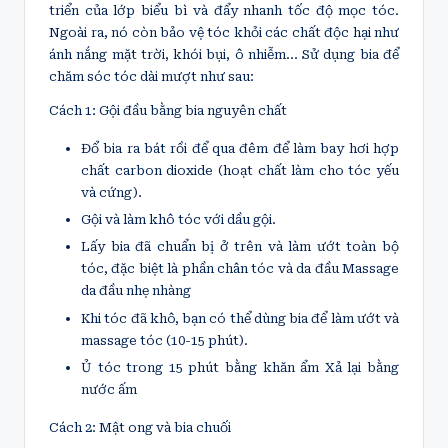
triển của lớp biểu bì và đẩy nhanh tốc độ mọc tóc.
Ngoài ra, nó còn bảo vệ tóc khỏi các chất độc hại như
ánh nắng mặt trời, khói bụi, ô nhiễm… Sử dụng bia để
chăm sóc tóc dài mượt như sau:
Cách 1: Gội đầu bằng bia nguyên chất
Đổ bia ra bát rồi để qua đêm để làm bay hơi hợp
chất carbon dioxide (hoạt chất làm cho tóc yếu
và cứng).
Gội và làm khô tóc với dầu gội.
Lấy bia đã chuẩn bị ở trên và làm ướt toàn bộ
tóc, đặc biệt là phần chân tóc và da đầu Massage
da đầu nhẹ nhàng
Khi tóc đã khô, bạn có thể dùng bia để làm ướt và
massage tóc (10-15 phút).
Ủ tóc trong 15 phút bằng khăn ẩm Xả lại bằng
nước ấm
Cách 2: Mật ong và bia chuối