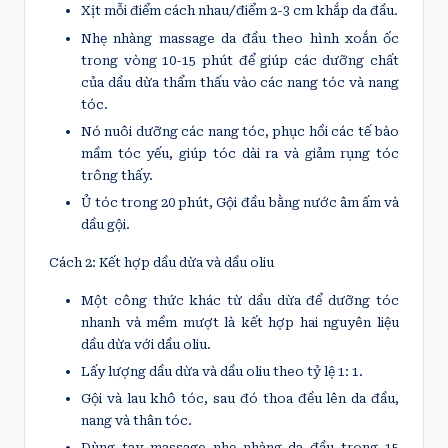
Xịt mỗi điểm cách nhau/điểm 2-3 cm khắp da đầu.
Nhẹ nhàng massage da đầu theo hình xoắn ốc
trong vòng 10-15 phút để giúp các dưỡng chất
của dầu dừa thẩm thấu vào các nang tóc và nang
tóc.
Nó nuôi dưỡng các nang tóc, phục hồi các tế bào
mầm tóc yếu, giúp tóc dài ra và giảm rụng tóc
trông thấy.
Ủ tóc trong 20 phút, Gội đầu bằng nước âm ấm và
dầu gội.
Cách 2: Kết hợp dầu dừa và dầu oliu
Một công thức khác từ dầu dừa để dưỡng tóc
nhanh và mềm mượt là kết hợp hai nguyên liệu
dầu dừa với dầu oliu.
Lấy lượng dầu dừa và dầu oliu theo tỷ lệ 1: 1.
Gội và lau khô tóc, sau đó thoa đều lên da đầu,
nang và thân tóc.
Dùng tay massage nhẹ nhàng da đầu trong 15