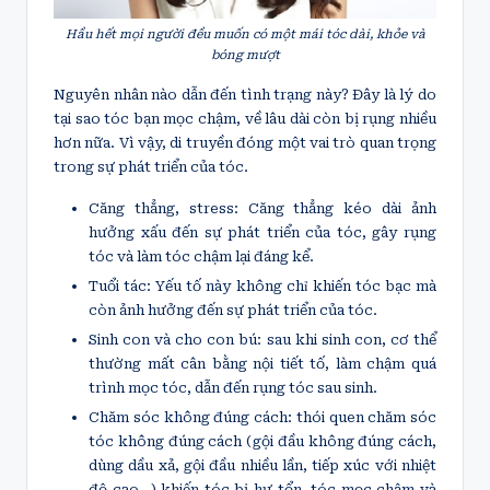
Hầu hết mọi người đều muốn có một mái tóc dài, khỏe và
bóng mượt
Nguyên nhân nào dẫn đến tình trạng này? Đây là lý do
tại sao tóc bạn mọc chậm, về lâu dài còn bị rụng nhiều
hơn nữa. Vì vậy, di truyền đóng một vai trò quan trọng
trong sự phát triển của tóc.
Căng thẳng, stress: Căng thẳng kéo dài ảnh
hưởng xấu đến sự phát triển của tóc, gây rụng
tóc và làm tóc chậm lại đáng kể.
Tuổi tác: Yếu tố này không chỉ khiến tóc bạc mà
còn ảnh hưởng đến sự phát triển của tóc.
Sinh con và cho con bú: sau khi sinh con, cơ thể
thường mất cân bằng nội tiết tố, làm chậm quá
trình mọc tóc, dẫn đến rụng tóc sau sinh.
Chăm sóc không đúng cách: thói quen chăm sóc
tóc không đúng cách (gội đầu không đúng cách,
dùng dầu xả, gội đầu nhiều lần, tiếp xúc với nhiệt
độ cao…) khiến tóc bị hư tổn, tóc mọc chậm và