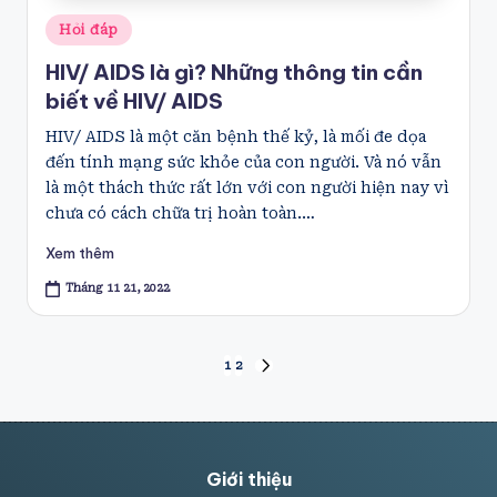
Posted
Hỏi đáp
in
HIV/ AIDS là gì? Những thông tin cần
biết về HIV/ AIDS
HIV/ AIDS là một căn bệnh thế kỷ, là mối đe dọa
đến tính mạng sức khỏe của con người. Và nó vẫn
là một thách thức rất lớn với con người hiện nay vì
chưa có cách chữa trị hoàn toàn.…
Xem thêm
Tháng 11 21, 2022
Phân
1
2
NEXT
PAGE
trang
bài
Giới thiệu