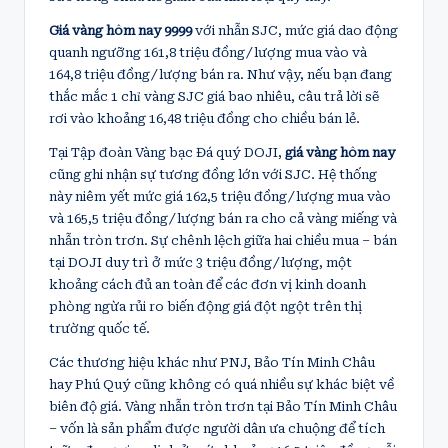
Giá vàng hôm nay 9999
với nhẫn SJC, mức giá dao động
quanh ngưỡng 161,8 triệu đồng/lượng mua vào và
164,8 triệu đồng/lượng bán ra. Như vậy, nếu bạn đang
thắc mắc 1 chỉ vàng SJC giá bao nhiêu, câu trả lời sẽ
rơi vào khoảng 16,48 triệu đồng cho chiều bán lẻ.
Tại Tập đoàn Vàng bạc Đá quý DOJI,
giá vàng hôm nay
cũng ghi nhận sự tương đồng lớn với SJC. Hệ thống
này niêm yết mức giá 162,5 triệu đồng/lượng mua vào
và 165,5 triệu đồng/lượng bán ra cho cả vàng miếng và
nhẫn tròn trơn. Sự chênh lệch giữa hai chiều mua – bán
tại DOJI duy trì ở mức 3 triệu đồng/lượng, một
khoảng cách đủ an toàn để các đơn vị kinh doanh
phòng ngừa rủi ro biến động giá đột ngột trên thị
trường quốc tế.
Các thương hiệu khác như PNJ, Bảo Tín Minh Châu
hay Phú Quý cũng không có quá nhiều sự khác biệt về
biên độ giá. Vàng nhẫn tròn trơn tại Bảo Tín Minh Châu
– vốn là sản phẩm được người dân ưa chuộng để tích