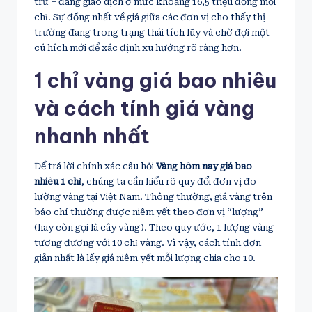
trữ – đang giao dịch ở mức khoảng 16,5 triệu đồng mỗi
chỉ. Sự đồng nhất về giá giữa các đơn vị cho thấy thị
trường đang trong trạng thái tích lũy và chờ đợi một
cú hích mới để xác định xu hướng rõ ràng hơn.
1 chỉ vàng giá bao nhiêu
và cách tính giá vàng
nhanh nhất
Để trả lời chính xác câu hỏi
Vàng hôm nay giá bao
nhiêu 1 chỉ
, chúng ta cần hiểu rõ quy đổi đơn vị đo
lường vàng tại Việt Nam. Thông thường, giá vàng trên
báo chí thường được niêm yết theo đơn vị “lượng”
(hay còn gọi là cây vàng). Theo quy ước, 1 lượng vàng
tương đương với 10 chỉ vàng. Vì vậy, cách tính đơn
giản nhất là lấy giá niêm yết mỗi lượng chia cho 10.