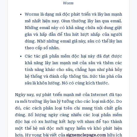
Worm
Worms là dạng mã độc phát triển và lây lan mạnh
mẽ nhất hiện nay. Giun thường lây lan qua email.
Những email này có khả năng chứa nội dung giật
gân và hấp dẫn để thu hút lượt nhấp của người
dùng. Nhờ những email giả này, sâu có thể lây lan
theo cấp số nhân.
Các tác giả phần mềm độc hại này đã đạt được
khả năng lây lan mạnh mẽ của sâu và thêm các
tính năng khác cho sâu, chẳng hạn như phá hủy
hệ thống và đánh cắp thông tin. Sức tàn phá của
sâu là khôn lường. Nó có cùng kích thước.
Ngày nay, sự phát triển mạnh mẽ của Internet đã tạo
ra môi trường lây lan lý tưởng cho các loại mã độc. Do
đó, các cách phân loại trên chỉ mang tính chất gần
đúng. Số lượng ngày càng nhiều các loại phần mềm
độc hại có xu hướng kết hợp với nhau để tạo thành
một thế hệ mã độc mới nguy hiểm và khó phát hiện
hơn. Hy vọng bài viết của
signemclepage.com
hữu ích