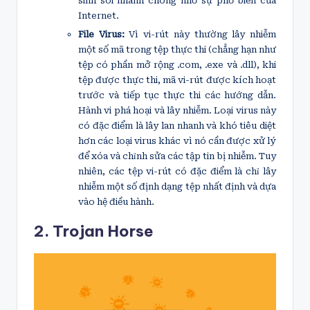
sinh sôi nhanh chóng nhờ sự phổ biến của
Internet.
File Virus:
Vì vi-rút này thường lây nhiễm
một số mã trong tệp thực thi (chẳng hạn như
tệp có phần mở rộng .com, .exe và .dll), khi
tệp được thực thi, mã vi-rút được kích hoạt
trước và tiếp tục thực thi các hướng dẫn.
Hành vi phá hoại và lây nhiễm. Loại virus này
có đặc điểm là lây lan nhanh và khó tiêu diệt
hơn các loại virus khác vì nó cần được xử lý
để xóa và chỉnh sửa các tập tin bị nhiễm. Tuy
nhiên, các tệp vi-rút có đặc điểm là chỉ lây
nhiễm một số định dạng tệp nhất định và dựa
vào hệ điều hành.
2. Trojan Horse